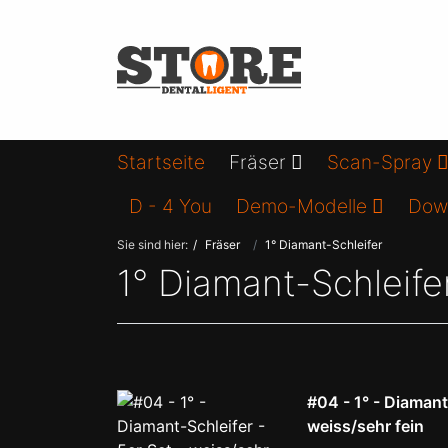
Startseite
Fräser
Scan-Spray
D - 4 You
Demo-Modelle
Dow
Sie sind hier:
Fräser
1° Diamant-Schleifer
1° Diamant-Schleife
#04 - 1° - Diamant-
weiss/sehr fein