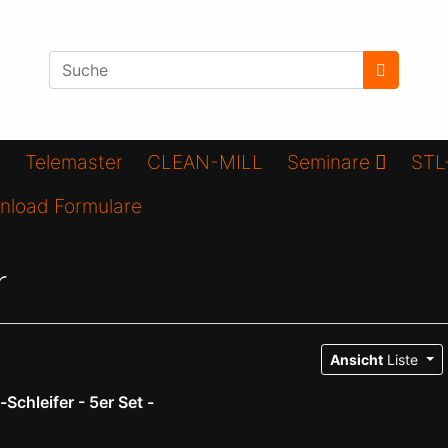
Telemaster
CLEAN-MILL
Seminare
STL
nload Formulare
r
Ansicht
Liste
Schleifer - 5er Set -