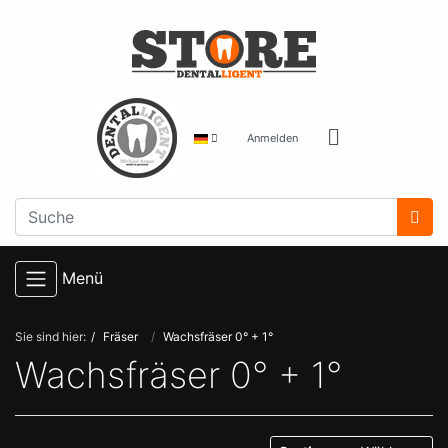
Anmelden
Menü
Sie sind hier:
Fräser
Wachsfräser 0° + 1°
Wachsfräser 0° + 1°