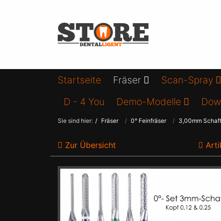
Startseite
Fräser
Scan-Spray
D - 4 You
Demo-Modelle
Dow
Sie sind hier:
Fräser
0° Feinfräser
3,00mm Schaf
Zur Übersicht
Arti