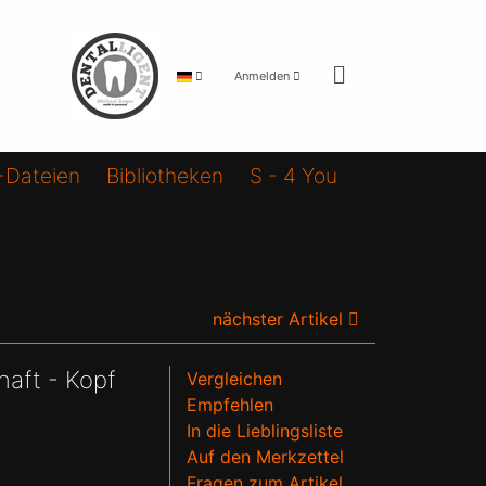
Anmelden
-Dateien
Bibliotheken
S - 4 You
nächster Artikel
haft - Kopf
Vergleichen
Empfehlen
In die Lieblingsliste
Auf den Merkzettel
Fragen zum Artikel