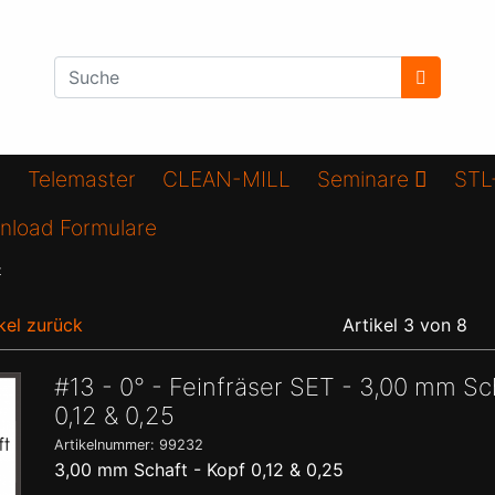
Telemaster
CLEAN-MILL
Seminare
STL
nload Formulare
t
kel zurück
Artikel 3 von 8
#13 - 0° - Feinfräser SET - 3,00 mm Sc
0,12 & 0,25
Artikelnummer: 99232
3,00 mm Schaft - Kopf 0,12 & 0,25