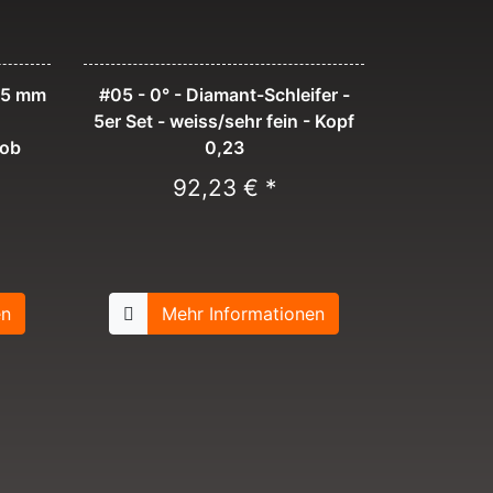
,35 mm
#05 - 0° - Diamant-Schleifer -
5er Set - weiss/sehr fein - Kopf
rob
0,23
92,23 € *
en
Mehr Informationen