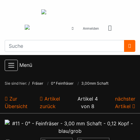
Anmelden
Menü
Sie sind hier:
Fräser
0° Feinfräser
3,00mm Schaft
Zur
Artikel
Artikel 4
nächster
Übersicht
zurück
von 8
Artikel