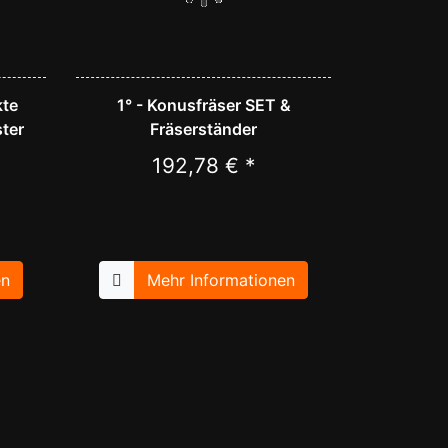
kte
1° - Konusfräser SET &
ter
Fräserständer
192,78 € *
en
Mehr Informationen