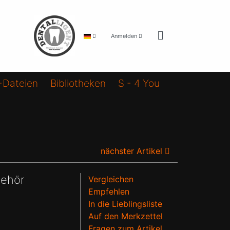
Anmelden
-Dateien
Bibliotheken
S - 4 You
nächster Artikel
behör
Vergleichen
Empfehlen
In die Lieblingsliste
Auf den Merkzettel
Fragen zum Artikel