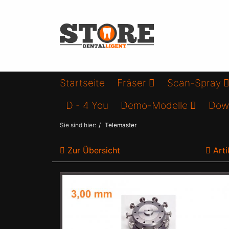
Startseite
Fräser
Scan-Spray
D - 4 You
Demo-Modelle
Dow
Sie sind hier:
Telemaster
Zur Übersicht
Arti