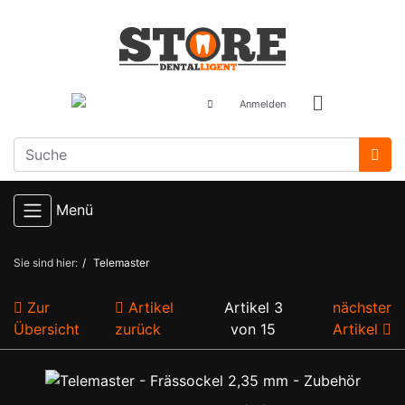
Anmelden
Menü
Sie sind hier:
Telemaster
Zur
Artikel
Artikel 3
nächster
Übersicht
zurück
von 15
Artikel