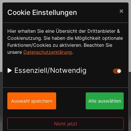
×
Cookie Einstellungen
Hier erhalten Sie eine Übersicht der Drittanbieter &
Cookienutzung. Sie haben die Möglichkeit optionale
Anmelden
Funktionen/Cookies zu aktivieren. Beachten Sie
unsere
Datenschutzerklärung
.
Essenziell/Notwendig
Menü
Sie sind hier:
Seminare
Juli 2026
Auswahl speichern
Alle auswählen
Juli 2026
Nicht jetzt