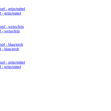
 - grün/mittel
 - weiss/fein
 - blau/grob
 - grün/mittel