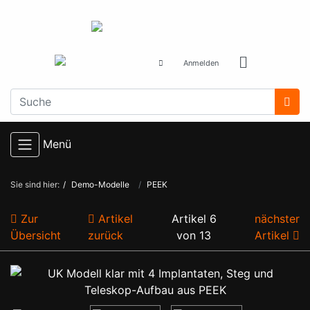
Anmelden
Menü
Sie sind hier:
Demo-Modelle
PEEK
Zur
Artikel
Artikel 6
nächster
Übersicht
zurück
von 13
Artikel