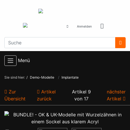
Anmelden
Menü
Sie sind hier:
Demo-Modelle
Implantate
Zur
Artikel
Artikel 9
nächster
Übersicht
zurück
von 17
Artikel