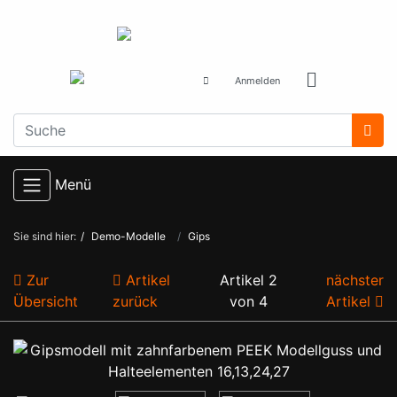
Anmelden
Menü
Sie sind hier:
Demo-Modelle
Gips
Zur
Artikel
Artikel 2
nächster
Übersicht
zurück
von 4
Artikel