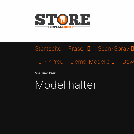
Startseite
Fräser
Scan-Spray
D - 4 You
Demo-Modelle
Dow
Sie sind hier:
Modellhalter