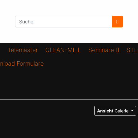
Telemaster
CLEAN-MILL
Seminare
STL
nload Formulare
Ansicht
Galerie